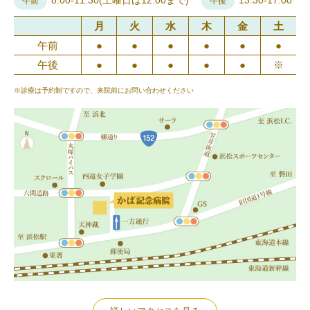
8:00-11:30(土曜日は12:00まで)
13:30-17:00
午前
午後
月
火
水
木
金
土
午前
●
●
●
●
●
●
午後
●
●
●
●
●
※
※診療は予約制ですので、来院前にお問い合わせください