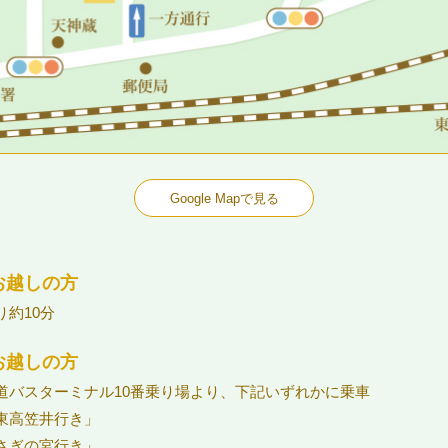
Google Mapで見る
お越しの方
り約10分
お越しの方
道バスターミナル10番乗り場より、下記いずれかに乗車
東高笠井行き」
さぎの宮行き」