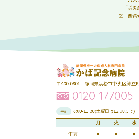
「労災
②「西遠
〒430-0801
静岡県浜松市中央区神立町
0120-177005
8:00-11:30(土曜日は12:00まで)
午前
月
火
水
午前
●
●
●