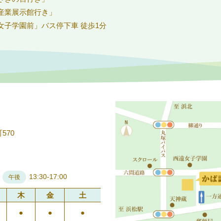
産業展示館行き」
女子学園前」バス停下車 徒歩1分
570
13:30-17:00
午後
木
金
土
●
●
●