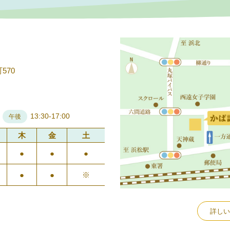
570
13:30-17:00
午後
木
金
土
●
●
●
●
●
※
詳しい