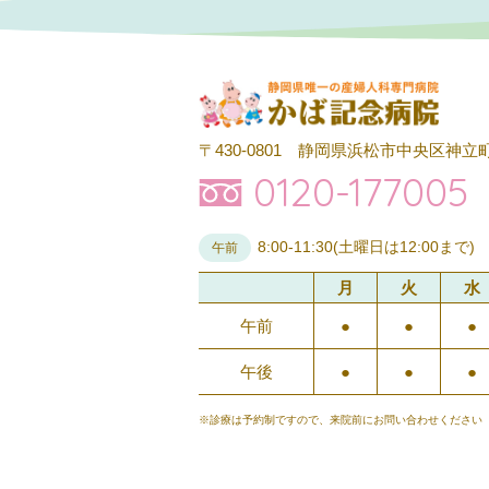
〒430-0801
静岡県浜松市中央区神立町
0120-177005
8:00-11:30(土曜日は12:00まで)
午前
月
火
水
午前
●
●
●
午後
●
●
●
※診療は予約制ですので、来院前にお問い合わせください