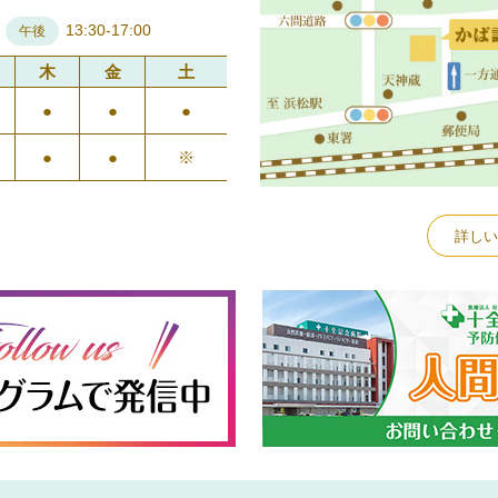
13:30-17:00
午後
木
金
土
●
●
●
●
●
※
詳しい