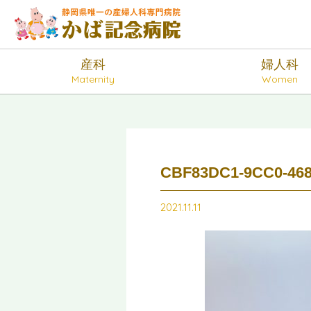
産科
婦人科
Maternity
Women
CBF83DC1-9CC0-468
2021.11.11