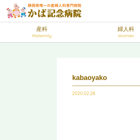
産科
婦人科
Maternity
Women
kabaoyako
2020.02.28