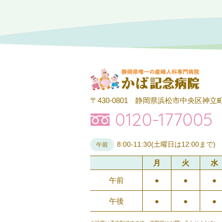
〒430-0801
静岡県浜松市中央区神立町
0120-177005
8:00-11:30(土曜日は12:00まで)
午前
月
火
水
午前
●
●
●
午後
●
●
●