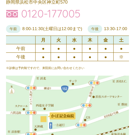
静岡県浜松市中央区神立町570
0120-177005
8:00-11:30(土曜日は12:00まで)
13:30-17:00
午前
午後
月
火
水
木
金
土
午前
●
●
●
●
●
●
午後
●
●
●
●
●
※
※診療は予約制ですので、来院前にお問い合わせください