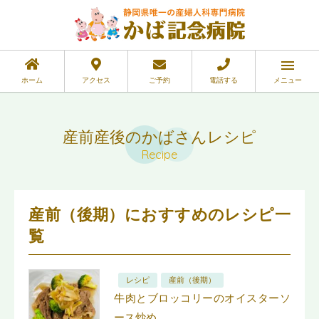
ホーム
アクセス
ご予約
電話する
メニュー
産前産後のかばさんレシピ
Recipe
産前（後期）におすすめのレシピ一
覧
レシピ
産前（後期）
牛肉とブロッコリーのオイスターソ
ース炒め