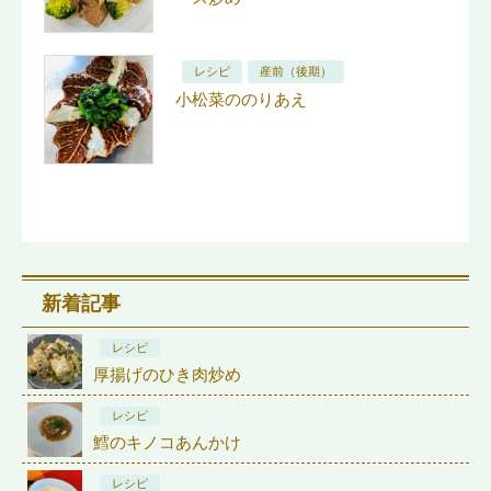
レシピ
産前（後期）
小松菜ののりあえ
新着記事
レシピ
厚揚げのひき肉炒め
レシピ
鱈のキノコあんかけ
レシピ