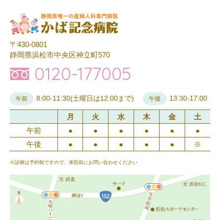
〒430-0801
静岡県浜松市中央区神立町570
0120-177005
8:00-11:30(土曜日は12:00まで)
13:30-17:00
午前
午後
月
火
水
木
金
土
午前
●
●
●
●
●
●
午後
●
●
●
●
●
※
※診療は予約制ですので、来院前にお問い合わせください