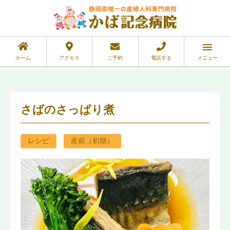
ホーム
アクセス
ご予約
電話する
メニュー
さばのさっぱり煮
レシピ
産前（初期）