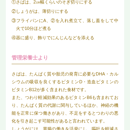
①さばは、2㎝幅くらいのそぎ切りにする
②しょうがは、薄切りにする
③フライパンにA、②を入れ煮立て、落し蓋をして中
火で10分ほど煮る
④器に盛り、飾りでにんじんなどを添える
管理栄養士より
さばは、たんぱく質や胎児の発育に必要なDHA・カル
シウムの吸収を良くするビタミンD・造血ビタミンの
ビタミンB12が多く含まれた食材です。
また、つわり軽減効果のあるビタミンB6も含まれてお
り、たんぱく質の代謝に関与しているほか、神経の機
能を正常に保つ働きがあり、不足をするとつわりの悪
化を引き起こす可能性があると言われています。
しょうがには、胃腸の働きを活発にし、嘔吐を軽減さ