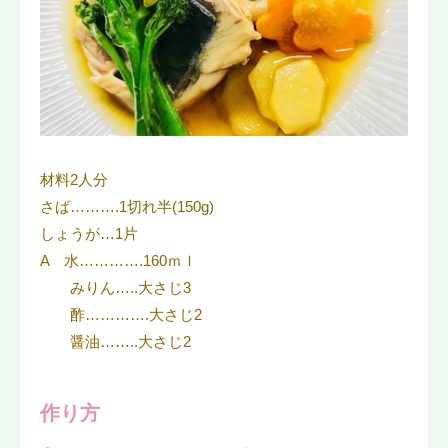
材料2人分
さば……….1切れ半(150g)
しょうが…1片
A 水………….160ｍｌ
みりん…..大さじ3
酢………….大さじ2
醤油……..大さじ2
作り方